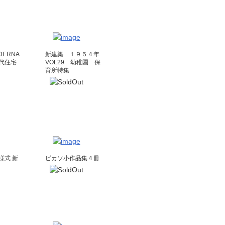
ODERNA
新建築 １９５４年
代住宅
VOL29 幼稚園 保
育所特集
様式 新
ピカソ小作品集４冊