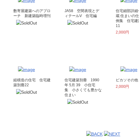
数寄屋建築へのアプロ
JA58 空間表現とデ
住宅細部詳細
ーチ 新建築臨時増刊
ィテールV 住宅編
蔵:住まいの
例集 住宅建
11
2,000円
組積造の住宅 住宅建
住宅建築別冊 1990
ピカソその他
築別冊22
年 5月 39 小住宅
2,000円
集 小さくても豊かな
住まい