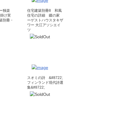
ー独楽
住宅建築別冊8 和風
仕掛け実
住宅の詳細 錣の家
築別冊・
ーゲストハウスタキザ
ワー 大江アソシエイ
ツ
スオミの詩 &#8722;
フィンランド現代詩選
集&#8722;