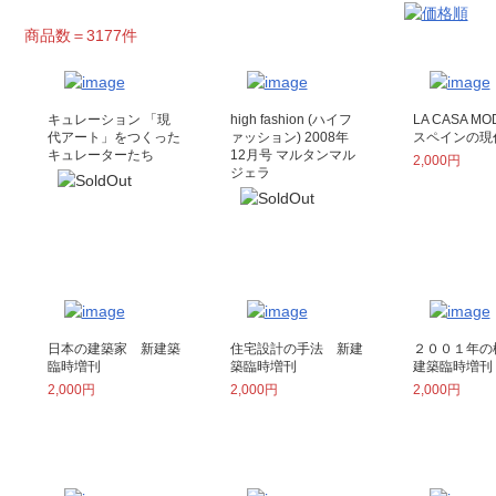
商品数＝3177件
キュレーション 「現
high fashion (ハイフ
LA CASA M
代アート」をつくった
ァッション) 2008年
スペインの現
キュレーターたち
12月号 マルタンマル
2,000円
ジェラ
日本の建築家 新建築
住宅設計の手法 新建
２００１年の
臨時増刊
築臨時増刊
建築臨時増刊
2,000円
2,000円
2,000円