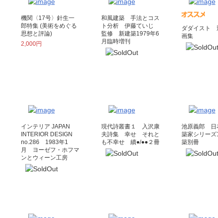
機関〈17号〉針生一
和風建築 手法とコス
郎特集 (美術をめぐる
ト分析 伊藤ていじ
ダダイスト 
思想と評論)
監修 新建築1979年6
画集
月臨時増刊
2,000円
インテリア JAPAN
現代詩叢書１ 入沢康
池原義郎 日
INTERIOR DESIGN
夫詩集 幸せ それと
築家シリーズ1
no.286 1983年1
も不幸せ 續●/●●２冊
築別冊
月 ヨーゼフ・ホフマ
ンとウィーン工房