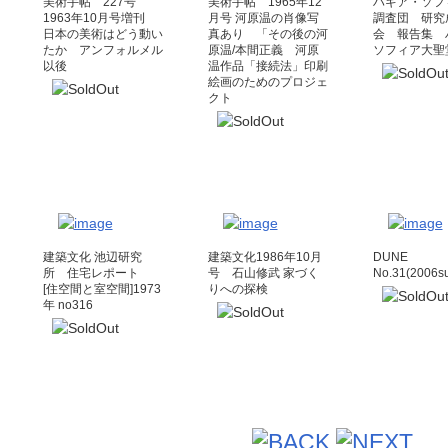
美術手帖 227号
美術手帖 1965年12
ハギア・ソフ
1963年10月号増刊
月号 河原温の肖像写
調査団 研究
日本の美術はどう動い
真あり 「その後の河
会 報告集 
たか アンフォルメル
原温/本間正義 河原
ソフィア大聖
以後
温作品「接続法」印刷
絵画のためのプロジェ
クト
建築文化 池辺研究
建築文化1986年10月
DUNE
所 住宅レポート
号 石山修武 家づく
No.31(2006s
[住空間と室空間]1973
りへの探検
年 no316