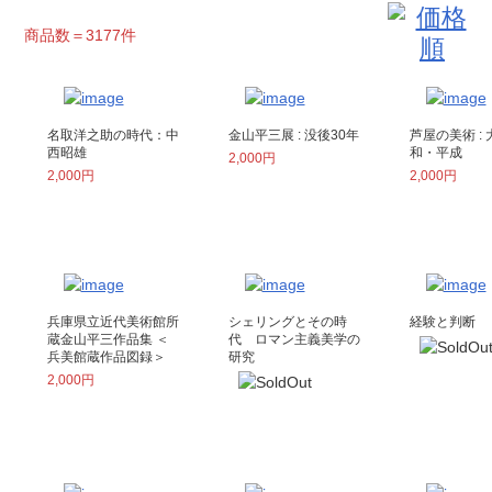
商品数＝3177件
名取洋之助の時代：中
金山平三展 : 没後30年
芦屋の美術 :
西昭雄
和・平成
2,000円
2,000円
2,000円
兵庫県立近代美術館所
シェリングとその時
経験と判断
蔵金山平三作品集 ＜
代 ロマン主義美学の
兵美館蔵作品図録＞
研究
2,000円