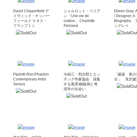
David Chipperfield デ
シャルロット・ペリア
Eileen Gray: A
イヴィッド・チッパー
ン「Une vie de
/ Designer: A
フィールド ケネス・
cration」 Charlotte
Biography
フランプトン
Perriand
ングレイ
Pipilotti Rist (Phaidon
今純三・和次郎とエッ
「建築 形の
Contemporary Artist
チング作家協会 採集
分」 滝沢
Series)
する風景/銅版画と考
現学の出会い