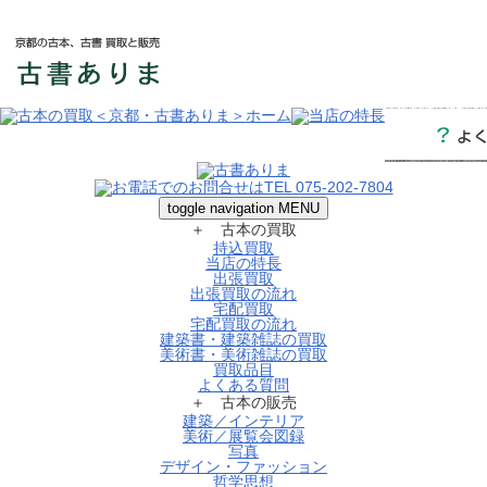
toggle navigation
MENU
＋ 古本の買取
持込買取
当店の特長
出張買取
出張買取の流れ
宅配買取
宅配買取の流れ
建築書・建築雑誌の買取
美術書・美術雑誌の買取
買取品目
よくある質問
＋ 古本の販売
建築／インテリア
美術／展覧会図録
写真
デザイン・ファッション
哲学思想