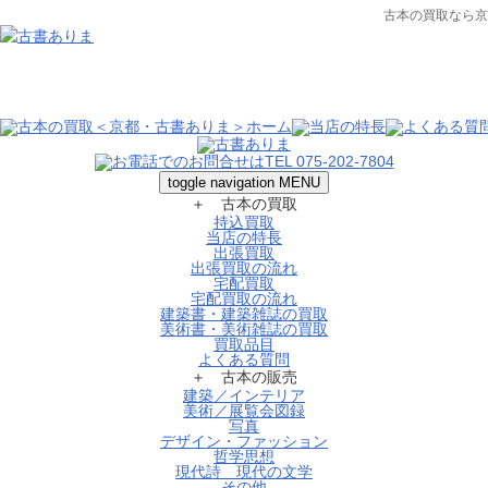
古本の買取なら京
toggle navigation
MENU
＋ 古本の買取
持込買取
当店の特長
出張買取
出張買取の流れ
宅配買取
宅配買取の流れ
建築書・建築雑誌の買取
美術書・美術雑誌の買取
買取品目
よくある質問
＋ 古本の販売
建築／インテリア
美術／展覧会図録
写真
デザイン・ファッション
哲学思想
現代詩 現代の文学
その他