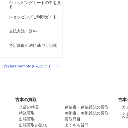
ショッピングカートの中を見
る
ショッピングご利用ガイド
支払方法・送料
特定商取引法に基づく記載
@yaaamamotoさんのツイート
古本の買取
古本
当店の特長
建築書・建築雑誌の買取
カ
持込買取
美術書・美術雑誌の買取
シ
を
出張買取
買取品目
出張買取の流れ
よくある質問