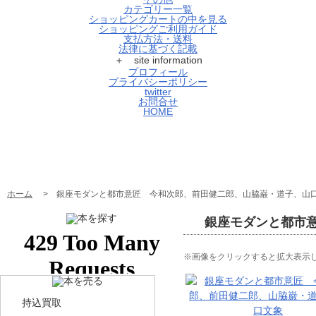
カテゴリー一覧
ショッピングカートの中を見る
ショッピングご利用ガイド
支払方法・送料
法律に基づく記載
＋ site information
プロフィール
プライバシーポリシー
twitter
お問合せ
HOME
ホーム
> 銀座モダンと都市意匠 今和次郎、前田健二郎、山脇巌・道子、山
銀座モダンと都市
※画像をクリックすると拡大表示
持込買取