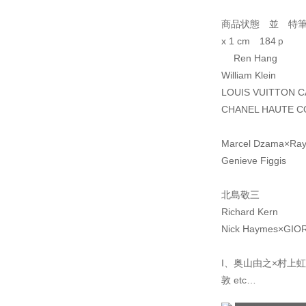
商品状態 並 特筆す
x 1 cm 184ｐ
Ren Hang
William Klein
LOUIS VUITTON 
CHANEL HAUTE 
Marcel Dzama×Ray
Genieve Figgis
北島敬三
Richard Kern
Nick Haymes×GIO
I、奥山由之×村上虹郎、
敦 etc…