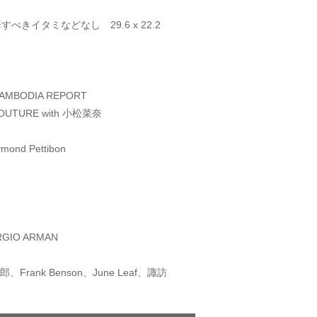
べきイタミなどなし 29.6 x 22.2
CAMBODIA REPORT
COUTURE with 小松菜奈
mond Pettibon
RGIO ARMAN
Frank Benson、June Leaf、諏訪