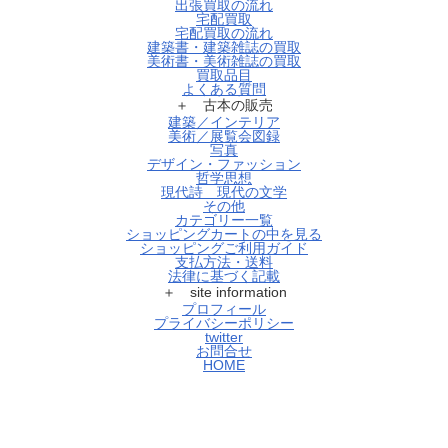
出張買取の流れ
宅配買取
宅配買取の流れ
建築書・建築雑誌の買取
美術書・美術雑誌の買取
買取品目
よくある質問
＋ 古本の販売
建築／インテリア
美術／展覧会図録
写真
デザイン・ファッション
哲学思想
現代詩 現代の文学
その他
カテゴリー一覧
ショッピングカートの中を見る
ショッピングご利用ガイド
支払方法・送料
法律に基づく記載
＋ site information
プロフィール
プライバシーポリシー
twitter
お問合せ
HOME