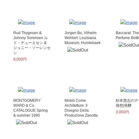
Rud Thygesen &
Jorgen Bo, Vilhelm
Baccarat: The
Johnny Sorensen ル
Wohlert: Louisiana
Perfume Bottl
ド・チューエセン &
Museum, Humlebaek
ジョニー・ソーレンセ
ン
9,000円
MONTGOMERY
Mobili Come
杉本貴志の
WARD & Co.
Architetture: Il
発想|発酵
CATALOGUE Spring
Disegno Della
3,000円
& summer 1895
Produzione Zanotta