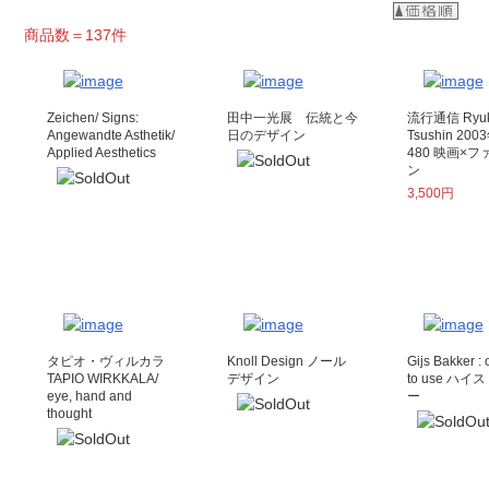
商品数＝137件
Zeichen/ Signs:
田中一光展 伝統と今
流行通信 Ryu
Angewandte Asthetik/
日のデザイン
Tsushin 2
Applied Aesthetics
480 映画×
ン
3,500円
タピオ・ヴィルカラ
Knoll Design ノール
Gijs Bakker : 
TAPIO WIRKKALA/
デザイン
to use ハ
eye, hand and
ー
thought